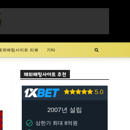
해외배팅사이트 리뷰
기타
TOGGLE
WEBSITE
해외배팅사이트 추천
SEARCH
5.0
2007년 설립
상한가 최대 8억원