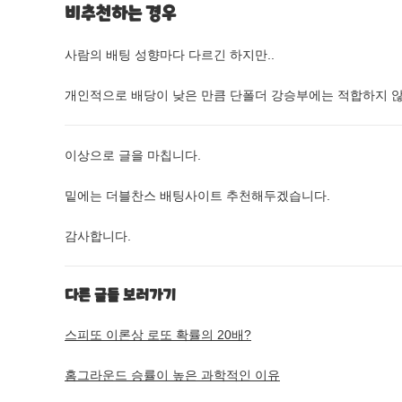
비추천하는 경우
사람의 배팅 성향마다 다르긴 하지만..
개인적으로 배당이 낮은 만큼 단폴더 강승부에는 적합하지 
이상으로 글을 마칩니다.
밑에는 더블찬스 배팅사이트 추천해두겠습니다.
감사합니다.
다른 글들 보러가기
스피또 이론상 로또 확률의 20배?
홈그라운드 승률이 높은 과학적인 이유