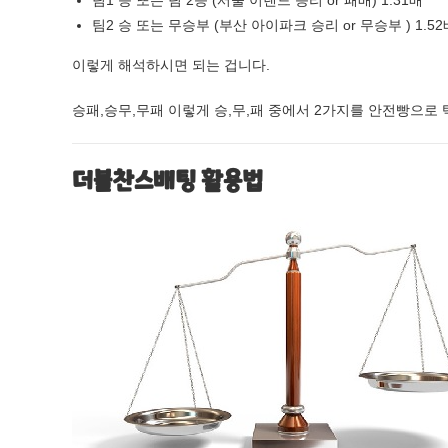
팀1 승 또는 팀 2승 (서울 이랜드 승리 or 패배) 1.31배
팀2 승 또는 무승부 (부산 아이파크 승리 or 무승부 ) 1.52
이렇게 해석하시면 되는 겁니다.
승패,승무,무패 이렇게 승,무,패 중에서 2가지를 안전빵으로 
더블찬스배팅 활용법