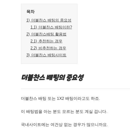
목차
1)
더블찬스 배팅의 중요성
1.1)
더블찬스 배팅이란?
2)
더블찬스배팅 활용법
2.1)
추천하는 경우
2.2)
비추천하는 경우
3)
더블찬스 배팅사이트
더블찬스 배팅의 중요성
더블찬스 배팅 또는 1X2 배팅이라고도 하죠.
이 배팅법을 아는 분도 모르는 분도 계실 겁니다.
국내사이트에는 여건상 없는 경우가 많으니까요.