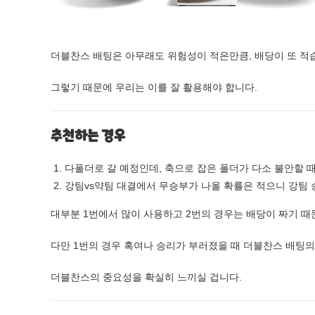
더블찬스 배팅은 아무래도 위험성이 적은만큼, 배당이 또 적
그렇기 때문에 우리는 이를 잘 활용해야 합니다.
추천하는 경우
다폴더로 갈 예정인데, 축으로 잡은 폴더가 다소 불안할 때
강팀vs약팀 대결에서 무승부가 나올 확률은 적으니 강팀 
대부분 1번에서 많이 사용하고 2번의 경우는 배당이 짜기 때
다만 1번의 경우 혹여나 승리가 부러졌을 때 더블찬스 배팅의
더블찬스의 중요성을 확실히 느끼실 겁니다.