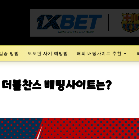
검증 방법
토토판 사기 예방법
해외 배팅사이트 추천
 더블찬스 배팅사이트는?