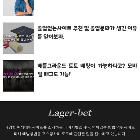
졸업없는사이트 추천 및 졸업문화가 생긴 이유
를 알아보자.
배틀그라운드 토토 배팅이 가능하다고? 모바
일 배그도 가능!
다양한 해외배팅사이트를 소개하는 레이저벳입니다. 먹튀검증 방법,먹튀사이트
피해 예방방법을 포스팅하며 토토에 관련된 팁을 전수하고 있습니다.