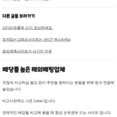
다른 글들 보러가기
사다리유출픽 사기 조심하세요.
조작없는그래프사이트는 어디? 부스타빗x
로또예측사이트가 사기인 이유
배당률 높은 해외배팅업체
귀찮게 비교하실 필요 없이 추천을 원하시는 분들을 위해 링크 연결해
놓았습니다.
비교사진에도 나온 1xbet 입니다.
전체적인 배당을 비교해 봤을 때 항상 순위권에 드는 사이트 입니다.