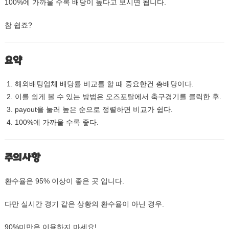
100%에 가까울 수록 배당이 높다고 보시면 됩니다.
참 쉽죠?
요약
해외배팅업체 배당률 비교를 할 때 중요한건 총배당이다.
이를 쉽게 볼 수 있는 방법은 오즈포탈에서 축구경기를 클릭한 후.
payout을 눌러 높은 순으로 정렬하면 비교가 쉽다.
100%에 가까울 수록 좋다.
주의사항
환수율은 95% 이상이 좋은 곳 입니다.
다만 실시간 경기 같은 상황의 환수율이 아닌 경우.
90%미만은 이용하지 마세요!