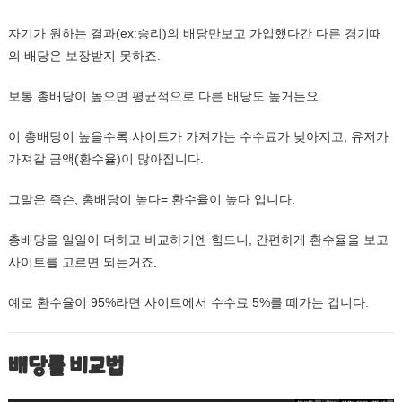
자기가 원하는 결과(ex:승리)의 배당만보고 가입했다간 다른 경기때
의 배당은 보장받지 못하죠.
보통 총배당이 높으면 평균적으로 다른 배당도 높거든요.
이 총배당이 높을수록 사이트가 가져가는 수수료가 낮아지고, 유저가
가져갈 금액(환수율)이 많아집니다.
그말은 즉슨, 총배당이 높다= 환수율이 높다 입니다.
총배당을 일일이 더하고 비교하기엔 힘드니, 간편하게 환수율을 보고
사이트를 고르면 되는거죠.
예로 환수율이 95%라면 사이트에서 수수료 5%를 떼가는 겁니다.
배당률 비교법