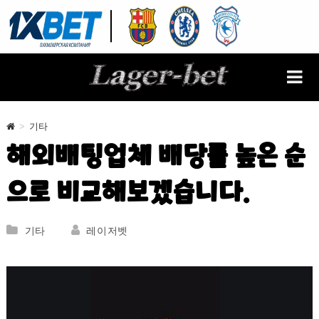
Skip
to
content
>
기타
해외배팅업체 배당률 높은 순
으로 비교해보겠습니다.
Post
Post
기타
레이저벳
category:
author: