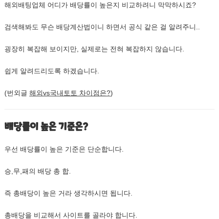
해외배팅업체 어디가 배당률이 높은지 비교하려니 막막하시죠?
검색해봐도 무슨 배당계산법이니 하면서 공식 같은 걸 알려주니..
굉장히 복잡해 보이지만, 실제로는 전혀 복잡하지 않습니다.
쉽게 알려드리도록 하겠습니다.
(번외글
해외vs국내토토 차이점은?
)
배당률이 높은 기준은?
우선 배당률이 높은 기준은 단순합니다.
승,무,패의 배당 총 합.
즉 총배당이 높은 거라 생각하시면 됩니다.
총배당을 비교해서 사이트를 골라야 합니다.