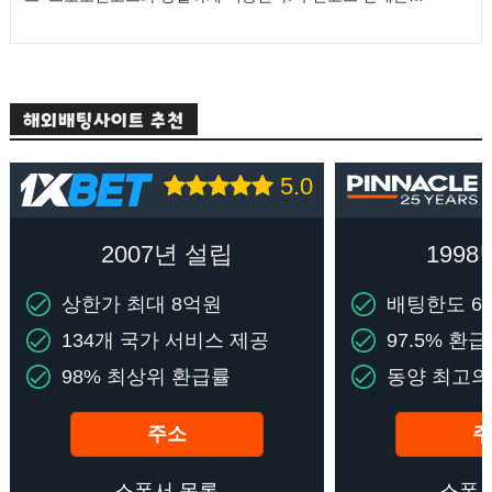
해외배팅사이트 추천
5.0
2007년 설립
1998
상한가 최대 8억원
배팅한도 6,
134개 국가 서비스 제공
97.5% 환
98% 최상위 환급률
동양 최고의
주소
주
스폰서 목록
스폰서