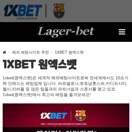
Skip
to
content
>
해외 배팅사이트 추천
>
1XBET 원엑스벳
1XBET 원엑스벳
1xbet(원엑스벳)은 세계적 해외배팅사이트로써 전세계에서도 10손가
락 안에드는 배팅업체 입니다. 바르셀로나,토트넘홋스퍼,카디프시티,
첼시,리버풀 등 많은 팀들과의 파트너쉽과 스폰서를 맺고 있죠.
1xbet(원엑스벳)에서 최고의 배팅을 즐겨보세요!