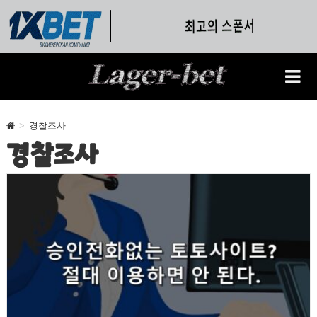
Skip
to
content
>
경찰조사
경찰조사