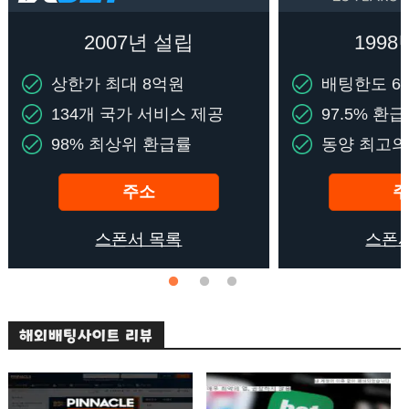
2007년 설립
1998
상한가 최대 8억원
배팅한도 6,
134개 국가 서비스 제공
97.5% 환
98% 최상위 환급률
동양 최고의
주소
주
스폰서 목록
스폰서
해외배팅사이트 리뷰