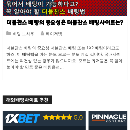
더블찬스 배팅의 중요성은 더블찬스 배팅사이트는?
Post
Post
배팅 노하우
레이저벳
category:
author:
더블찬스 배팅의 중요성 더블찬스 배팅 또는 1X2 배팅이라고도
하죠. 이 배팅법을 아는 분도 모르는 분도 계실 겁니다. 국내사이
트에는 여건상 없는 경우가 많으니까요. 모르는 유저들은 꼭 알아
놓아야 할 만큼 좋은 배팅옵션…
해외배팅사이트 추천
5.0