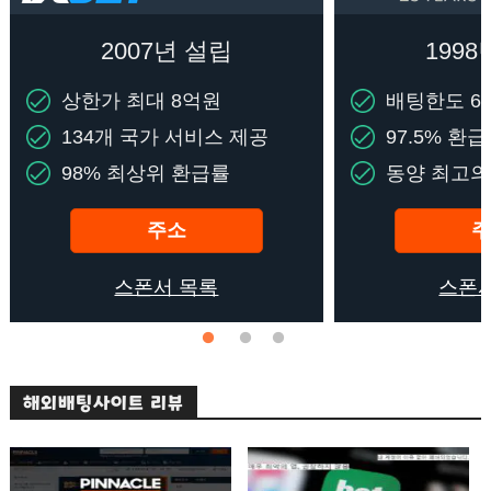
2007년 설립
1998
상한가 최대 8억원
배팅한도 6,
134개 국가 서비스 제공
97.5% 환
98% 최상위 환급률
동양 최고의
주소
주
스폰서 목록
스폰서
해외배팅사이트 리뷰