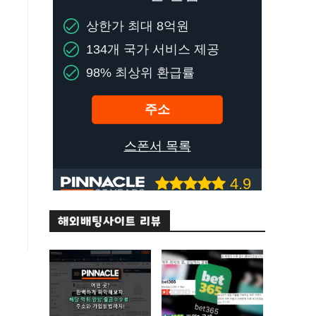
상한가 최대 8억원
134개 국가 서비스 제공
98% 최상위 환급률
주소
스폰서 목록
4.9
해외배팅사이트 리뷰
1998년 설립
배팅한도 6,000만원
97.5% 환급률
동양 최고의 카지노