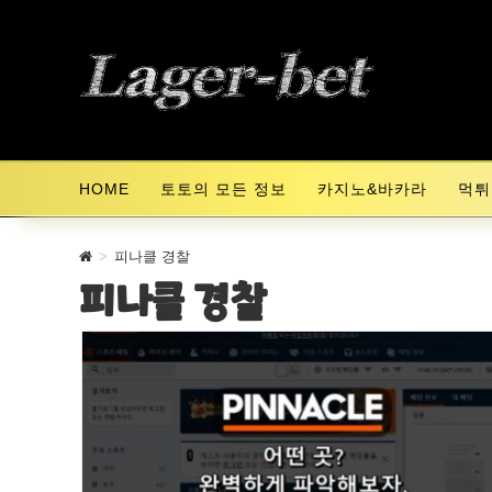
Skip
to
content
HOME
토토의 모든 정보
카지노&바카라
먹튀
>
피나클 경찰
피나클 경찰