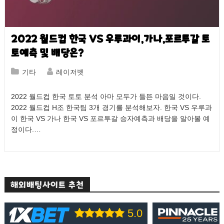
2022 월드컵 한국 VS 우루과이,가나,포르투갈 토
토예측 및 배당은?
Post
Post
기타
레이저벳
category:
author:
2022 월드컵 한국 토토 분석 아마 모두가 들뜬 마음일 것이다.
2022 월드컵 H조 한국팀 3개 경기를 분석해보자. 한국 VS 우루과
이 한국 VS 가나 한국 VS 포르투갈 승자예측과 배당을 알아볼 예
정이다.…
해외배팅사이트 추천
5.0