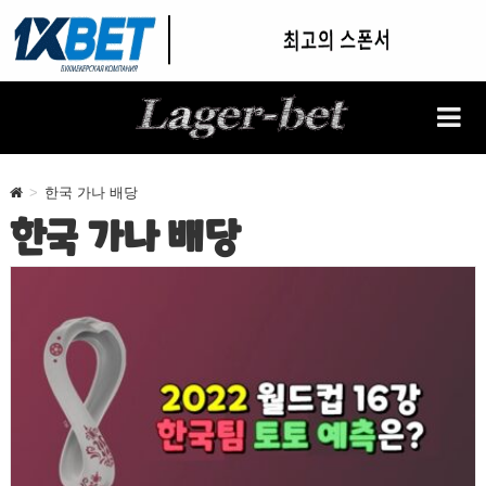
Skip
to
content
>
한국 가나 배당
한국 가나 배당